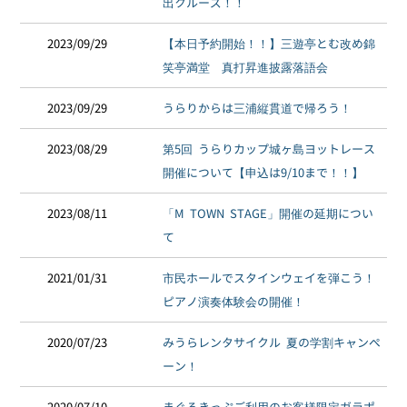
出クルーズ！！
2023/09/29
【本日予約開始！！】三遊亭とむ改め錦
笑亭満堂 真打昇進披露落語会
2023/09/29
うらりからは三浦縦貫道で帰ろう！
2023/08/29
第5回 うらりカップ城ヶ島ヨットレース
開催について【申込は9/10まで！！】
2023/08/11
「M TOWN STAGE」開催の延期につい
て
2021/01/31
市民ホールでスタインウェイを弾こう！
ピアノ演奏体験会の開催！
2020/07/23
みうらレンタサイクル 夏の学割キャンペ
ーン！
2020/07/10
まぐろきっぷご利用のお客様限定ガラポ