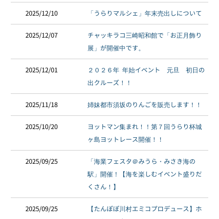
2025/12/10
「うらりマルシェ」年末売出しについて
2025/12/07
チャッキラコ三崎昭和館で「お正月飾り
展」が開催中です。
2025/12/01
２０２６年 年始イベント 元旦 初日の
出クルーズ！！
2025/11/18
姉妹都市須坂のりんごを販売します！！
2025/10/20
ヨットマン集まれ！！第７回うらり杯城
ヶ島ヨットレース開催！！
2025/09/25
「海業フェスタ＠みうら・みさき海の
駅」開催！【海を楽しむイベント盛りだ
くさん！】
2025/09/25
【たんぽぽ川村エミコプロデュース】ホ