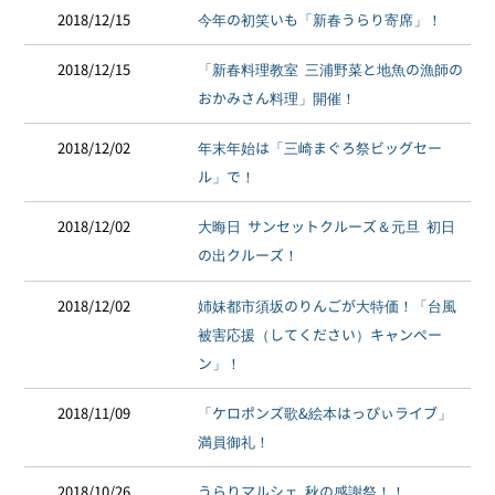
2018/12/15
今年の初笑いも「新春うらり寄席」！
2018/12/15
「新春料理教室 三浦野菜と地魚の漁師の
おかみさん料理」開催！
2018/12/02
年末年始は「三崎まぐろ祭ビッグセー
ル」で！
2018/12/02
大晦日 サンセットクルーズ＆元旦 初日
の出クルーズ！
2018/12/02
姉妹都市須坂のりんごが大特価！「台風
被害応援（してください）キャンペー
ン」！
2018/11/09
「ケロポンズ歌&絵本はっぴぃライブ」
満員御礼！
2018/10/26
うらりマルシェ 秋の感謝祭！！