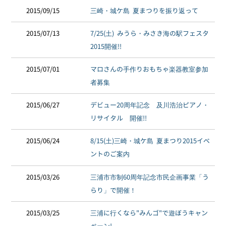
2015/09/15
三崎・城ケ島 夏まつりを振り返って
2015/07/13
7/25(土) みうら・みさき海の駅フェスタ
2015開催!!
2015/07/01
マロさんの手作りおもちゃ楽器教室参加
者募集
2015/06/27
デビュー20周年記念 及川浩治ピアノ・
リサイタル 開催!!
2015/06/24
8/15(土)三崎・城ケ島 夏まつり2015イベ
ントのご案内
2015/03/26
三浦市市制60周年記念市民企画事業「う
らり」で開催！
2015/03/25
三浦に行くなら"みんゴ"で遊ぼうキャン
ペーン!