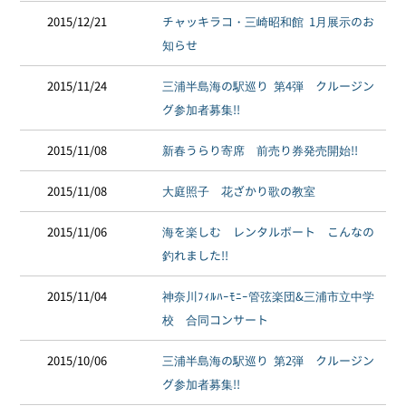
2015/12/21
チャッキラコ・三崎昭和館 1月展示のお
知らせ
2015/11/24
三浦半島海の駅巡り 第4弾 クルージン
グ参加者募集!!
2015/11/08
新春うらり寄席 前売り券発売開始!!
2015/11/08
大庭照子 花ざかり歌の教室
2015/11/06
海を楽しむ レンタルボート こんなの
釣れました!!
2015/11/04
神奈川ﾌｨﾙﾊｰﾓﾆｰ管弦楽団&三浦市立中学
校 合同コンサート
2015/10/06
三浦半島海の駅巡り 第2弾 クルージン
グ参加者募集!!