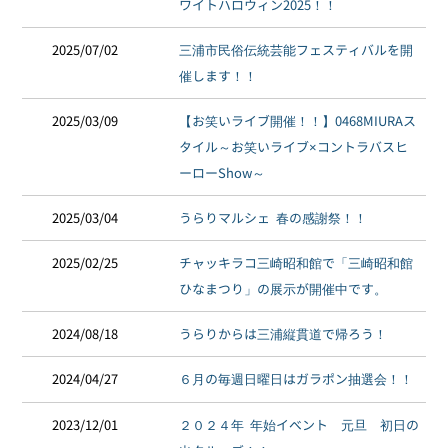
ワイトハロウィン2025！！
2025/07/02
三浦市民俗伝統芸能フェスティバルを開
催します！！
2025/03/09
【お笑いライブ開催！！】0468MIURAス
タイル～お笑いライブ×コントラバスヒ
ーローShow～
2025/03/04
うらりマルシェ 春の感謝祭！！
2025/02/25
チャッキラコ三崎昭和館で「三崎昭和館
ひなまつり」の展示が開催中です。
2024/08/18
うらりからは三浦縦貫道で帰ろう！
2024/04/27
６月の毎週日曜日はガラポン抽選会！！
2023/12/01
２０２４年 年始イベント 元旦 初日の