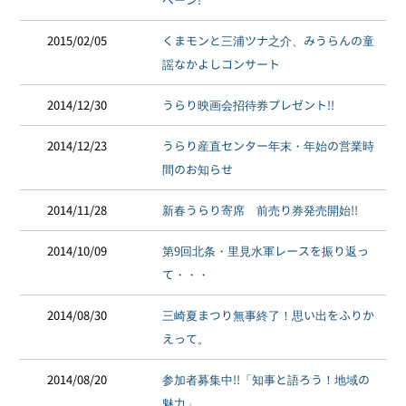
2015/02/05
くまモンと三浦ツナ之介、みうらんの童
謡なかよしコンサート
2014/12/30
うらり映画会招待券プレゼント!!
2014/12/23
うらり産直センター年末・年始の営業時
間のお知らせ
2014/11/28
新春うらり寄席 前売り券発売開始!!
2014/10/09
第9回北条・里見水軍レースを振り返っ
て・・・
2014/08/30
三崎夏まつり無事終了！思い出をふりか
えって。
2014/08/20
参加者募集中!!「知事と語ろう！地域の
魅力」