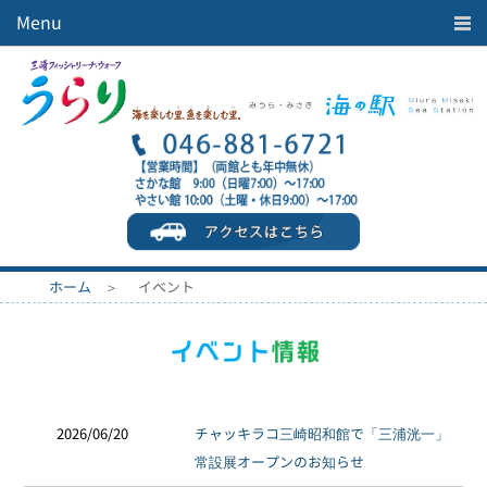
Menu
うらりマルシェ
海を楽しむ
まちを楽しむ
施設案内
イベント情報
みうら映画舎
ホーム
＞ イベント
うらりBBQ
アクセス
周辺駐車場情報
ホーム
会社案内
2026/06/20
チャッキラコ三崎昭和館で「三浦洸一」
常設展オープンのお知らせ