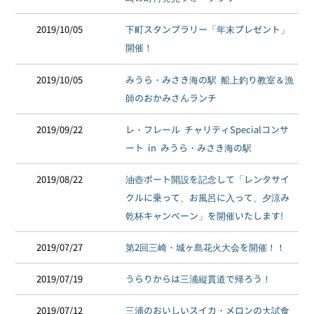
2019/10/05
下町スタンプラリー「年末プレゼント」
開催！
2019/10/05
みうら・みさき海の駅 船上釣り教室＆漁
師のおかみさんランチ
2019/09/22
レ・フレール チャリティSpecialコンサ
ート in みうら・みさき海の駅
2019/08/22
油壺ポート開設を記念して「レンタサイ
クルに乗って、お風呂に入って、夕涼み
乾杯キャンペーン」を開催いたします!
2019/07/27
第2回三崎・城ヶ島花火大会を開催！！
2019/07/19
うらりからは三浦縦貫道で帰ろう！
2019/07/12
三浦のおいしいスイカ・メロンの大試食