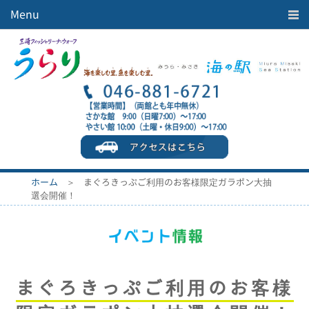
Menu
うらりマルシェ
海を楽しむ
まちを楽しむ
施設案内
イベント情報
みうら映画舎
ホーム
＞ まぐろきっぷご利用のお客様限定ガラポン大抽
うらりBBQ
選会開催！
アクセス
周辺駐車場情報
ホーム
会社案内
まぐろきっぷご利用のお客様